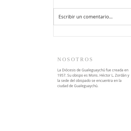
Escribir un comentario...
Monseñor Héctor Zordán
presidió la Fiesta Patronal
de San Cayetano en
Gualeguay
NOSOTROS
La Diócesis de Gualeguaychú fue creada en
1957. Su obispo es Mons. Héctor L. Zordán y
la sede del obispado se encuentra en la
ciudad de Gualeguaychú.