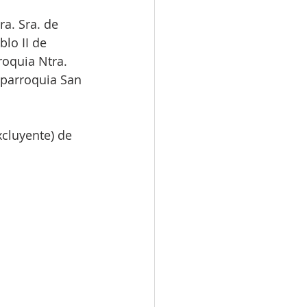
a. Sra. de 
lo II de 
roquia Ntra. 
a parroquia San 
xcluyente) de 