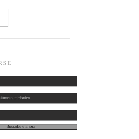
leguaychú se prepara
 venerar a San
tano: nueve días de
ión para pedir por
RSE
 trabajo y paz
Suscríbete ahora