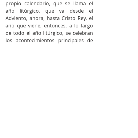
propio calendario, que se llama el 
año litúrgico, que va desde el 
Adviento, ahora, hasta Cristo Rey, el 
año que viene; entonces, a lo largo 
de todo el año litúrgico, se celebran 
los acontecimientos principales de 
nuestra fe y al resto se lo conoce 
como tiempo ordinario o tiempo 
durante el año”.
Entradas recientes
Ver todo