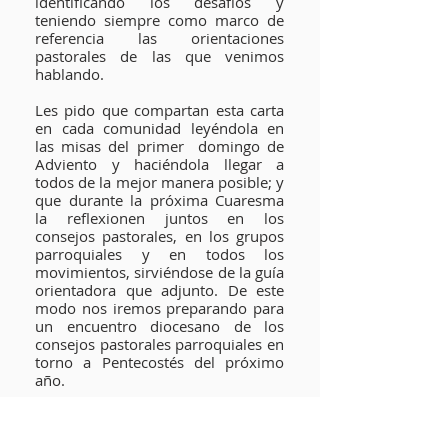
identificando los desafíos y
teniendo siempre como marco de
referencia las orientaciones
pastorales de las que venimos
hablando.
Les pido que compartan esta carta
en cada comunidad leyéndola en
las misas del primer domingo de
Adviento y haciéndola llegar a
todos de la mejor manera posible; y
que durante la próxima Cuaresma
la reflexionen juntos en los
consejos pastorales, en los grupos
parroquiales y en todos los
movimientos, sirviéndose de la guía
orientadora que adjunto. De este
modo nos iremos preparando para
un encuentro diocesano de los
consejos pastorales parroquiales en
torno a Pentecostés del próximo
año.
Deseándoles un fecundo Adviento y
la cercanía materna de María –