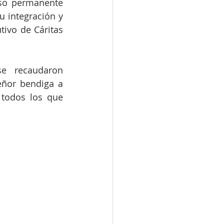
so permanente 
 integración y 
ivo de Cáritas 
 recuerda que en  nuestra Diócesis se recaudaron   
ñor bendiga a 
todos los que 