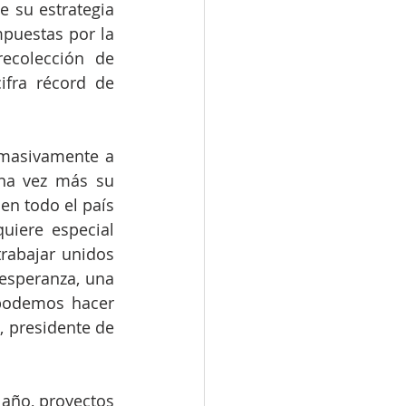
 su estrategia 
puestas por la 
ecolección de 
pasado, llegando a la cifra récord de 
masivamente a 
na vez más su 
en todo el país 
iere especial 
rabajar unidos 
esperanza, una 
odemos hacer 
 presidente de 
 año, proyectos 