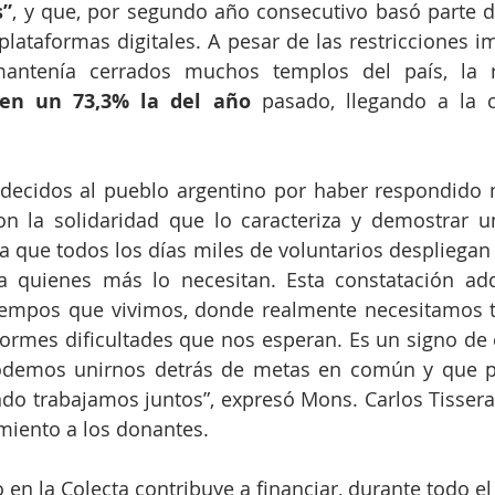
s”
, y que, por segundo año consecutivo basó parte de
lataformas digitales. A pesar de las restricciones im
antenía cerrados muchos templos del país, la r
en un 73,3% la del año 
decidos al pueblo argentino por haber respondido 
n la solidaridad que lo caracteriza y demostrar u
ea que todos los días miles de voluntarios despliegan 
a quienes más lo necesitan. Esta constatación adqu
tiempos que vivimos, donde realmente necesitamos t
ormes dificultades que nos esperan. Es un signo de 
demos unirnos detrás de metas en común y que p
o trabajamos juntos”, expresó Mons. Carlos Tissera,
miento a los donantes.
 en la Colecta contribuye a financiar, durante todo el