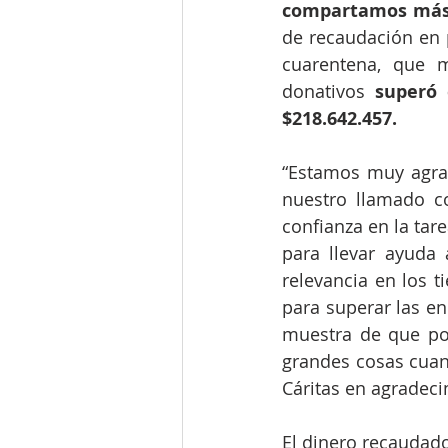
compartamos má
de recaudación en p
cuarentena, que m
donativos 
superó 
$218.642.457. 
“Estamos muy agra
nuestro llamado co
confianza en la tar
para llevar ayuda 
relevancia en los 
para superar las en
muestra de que po
grandes cosas cuand
Cáritas en agradeci
El dinero recaudado