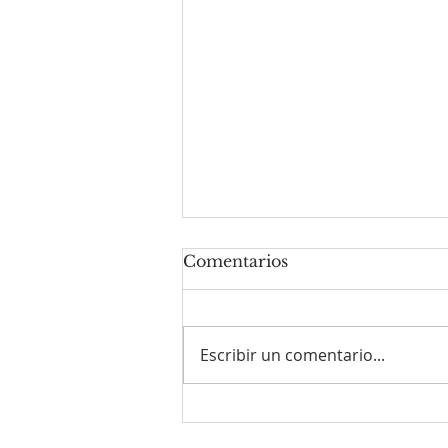
Comentarios
Escribir un comentario...
El Pbro. Milton Albano
Senestrari tomó posesión