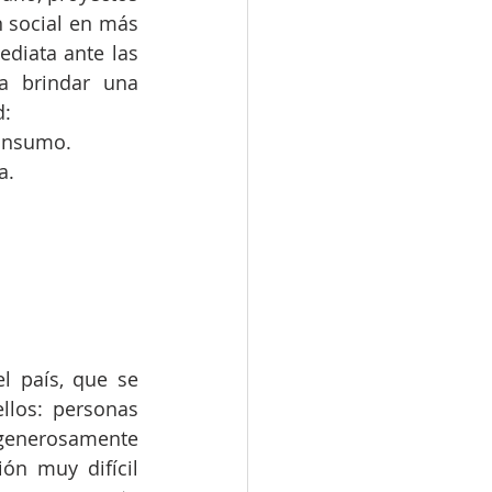
 social en más 
diata ante las 
a brindar una 
d:
onsumo.
a.
 país, que se 
los: personas 
 generosamente 
ón muy difícil 