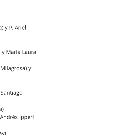
 y P. Ariel 
 y Maria Laura 
Milagrosa) y 
)
 Santiago 
a)
Andrés Ipperi 
ay)