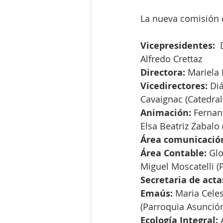
La nueva comisión 
Vicepresidentes: 
 
Alfredo Crettaz 
Directora: 
Mariela 
Vicedirectores:
 Di
Cavaignac (Catedral
Animación:
 Fernan
Elsa Beatriz Zabalo
Área comunicació
Área Contable:
 Gl
Miguel Moscatelli (
Secretaria de actas
Emaús:
 Maria Cele
(Parroquia Asunció
Ecología Integral:
 