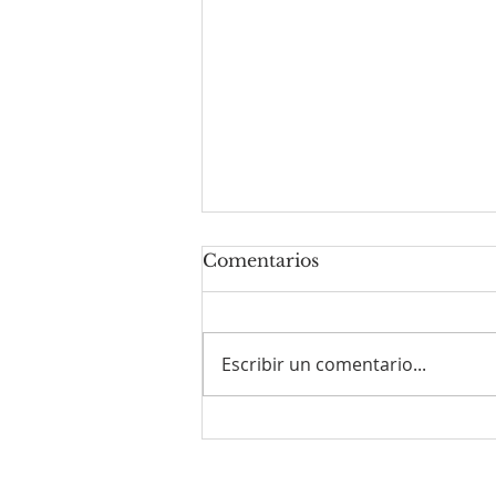
Comentarios
Escribir un comentario...
Monseñor Héctor Zordán
presidió la Fiesta Patronal
de San Cayetano en