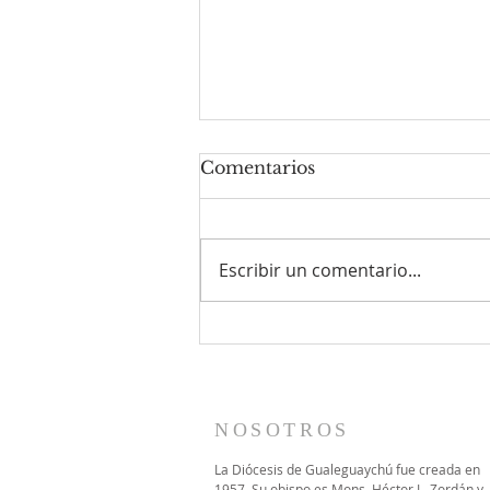
Comentarios
Escribir un comentario...
Monseñor Héctor Zordán
presidió la Fiesta Patronal
de San Cayetano en
Gualeguay
NOSOTROS
La Diócesis de Gualeguaychú fue creada en
1957. Su obispo es Mons. Héctor L. Zordán y