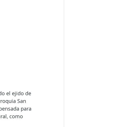
o el ejido de 
rroquia San 
 pensada para 
ral, como 