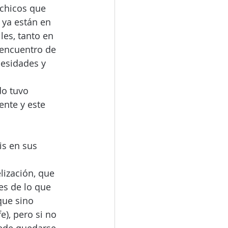
chicos que 
 ya están en 
les, tanto en 
 encuentro de 
cesidades y 
do tuvo 
nte y este 
is en sus 
lización, que 
es de lo que 
que sino 
e), pero si no 