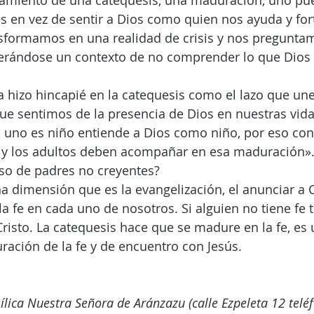
amiento de una catequesis, una maduración, uno pu
es en vez de sentir a Dios como quien nos ayuda y for
ansformamos en una realidad de crisis y nos pregunt
erándose un contexto de no comprender lo que Dios
za hizo hincapié en la catequesis como el lazo que une
 sentimos de la presencia de Dios en nuestras vidas
o uno es niño entiende a Dios como niño, por eso con
 y los adultos deben acompañar en esa maduración»
aso de padres no creyentes?
a dimensión que es la evangelización, el anunciar a Cr
 la fe en cada uno de nosotros. Si alguien no tiene fe 
risto. La catequesis hace que se madure en la fe, es 
ación de la fe y de encuentro con Jesús. 
sílica Nuestra Señora de Aránzazu (calle Ezpeleta 12 tel