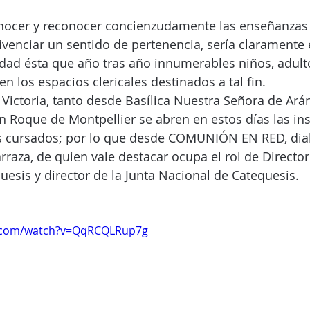
nocer y reconocer concienzudamente las enseñanzas d
ivenciar un sentido de pertenencia, sería claramente 
vidad ésta que año tras año innumerables niños, adult
en los espacios clericales destinados a tal fin.
Victoria, tanto desde Basílica Nuestra Señora de Ará
 Roque de Montpellier se abren en estos días las ins
es cursados; por lo que desde COMUNIÓN EN RED, di
raza, de quien vale destacar ocupa el rol de Director 
esis y director de la Junta Nacional de Catequesis.
e.com/watch?v=QqRCQLRup7g