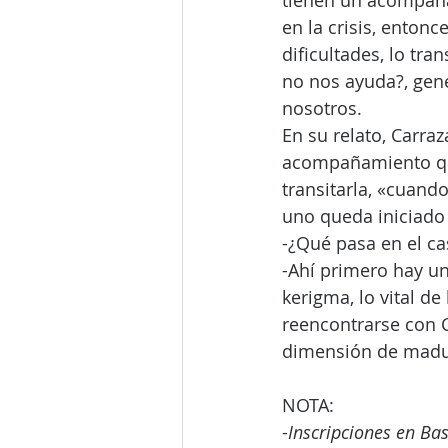
tienen un acompañ
en la crisis, entonc
dificultades, lo tr
no nos ayuda?, gen
nosotros.
En su relato, Carra
acompañamiento que
transitarla, «cuand
uno queda iniciado
-¿Qué pasa en el c
-Ahí primero hay un
kerigma, lo vital de
reencontrarse con C
dimensión de madur
NOTA:
-
Inscripciones en Ba