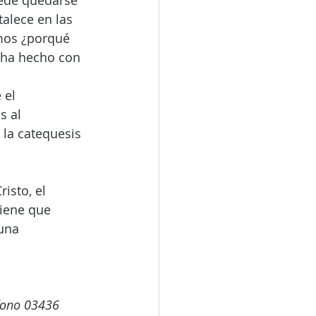
ede quedarse 
talece en las 
amos ¿porqué 
 ha hecho con 
 el 
 al 
 la catequesis 
.
isto, el 
tiene que 
una 
éfono 03436 