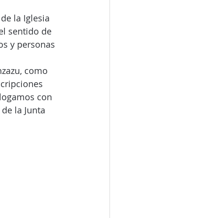
e la Iglesia 
el sentido de 
os y personas 
nzazu, como 
cripciones 
alogamos con 
de la Junta 